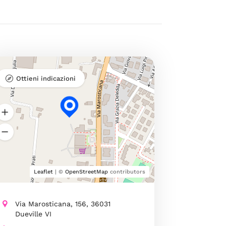
Ottieni indicazioni
Leaflet
| ©
OpenStreetMap
contributors
Via Marosticana, 156, 36031
Dueville VI