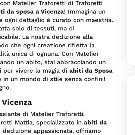
on Matelier Traforetti di Traforetti
iti da sposa a Vicenza
! Immagina un
 ogni dettaglio è curato con maestria.
atta solo di tessuti, ma di
cabile. La nostra dedizione alla
do che ogni creazione rifletta la
lità unica di ognuna. Con Matelier
stando un abito, stai abbracciando un
oi per vivere la magia di
abiti da Sposa
re in un mondo di stile senza confini!
gno.
i Vicenza
siante di Matelier Traforetti,
retti Mattia, specializzato in
abiti da
n dedizione appassionata, offriamo