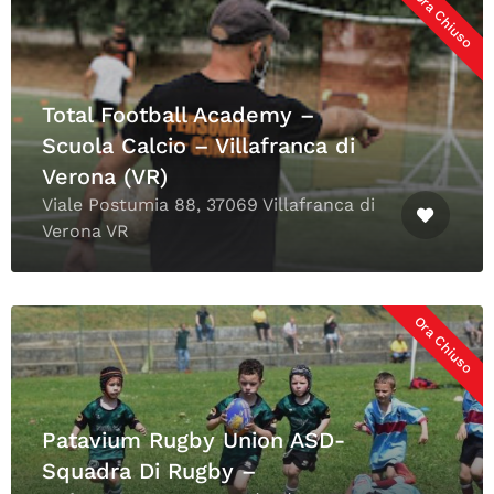
Ora Chiuso
Total Football Academy –
Scuola Calcio – Villafranca di
Verona (VR)
Viale Postumia 88, 37069 Villafranca di
Verona VR
Ora Chiuso
Patavium Rugby Union ASD-
Squadra Di Rugby –