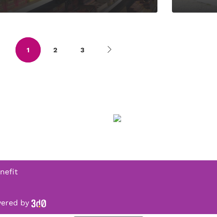
1
2
3
nefit
owered by