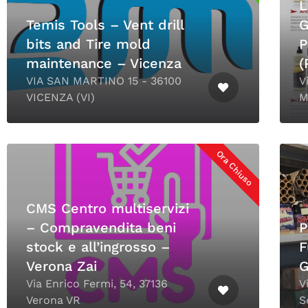
L
Temis Tools – Vent drill
G
bits and Tire mold
P
maintenance – Vicenza
(
VIA SAN MARTINO 15 - 36100
V
VICENZA (VI)
M
Ora Chiuso
CMS Centro multiservizi
– Compravendita beni
P
stock e all’ingrosso –
F
Verona Zai
G
Via Enrico Fermi, 54, 37136
V
Verona VR
S