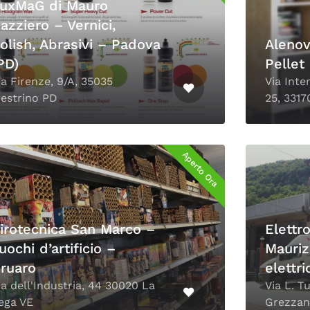
uxMaG di Mauro
azziero – Vernici,
olish, Abrasivi – Padova
Alenov
PD)
Pellet
ia Firenze, 9/A, 35035
Via Inte
estrino PD
25, 331
Aperto Ora
irotecnica San Marco –
Elettr
uochi d’artificio –
Mauriz
ruaro
elettr
ia dell'Industria, 44 30020 La
Via L. T
ega VE
Grezzan