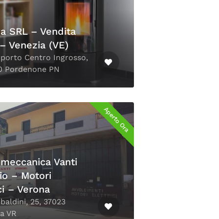
a SRL – Vendita
 – Venezia (VE)
rporto Centro Ingrosso,
70 Pordenone PN
Aperto Ora
omeccanica Vanti
io – Motori
ici – Verona
ubaldini, 25, 37023
a VR