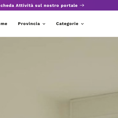
scheda Attività sul nostro portale
ome
Provincia
Categorie