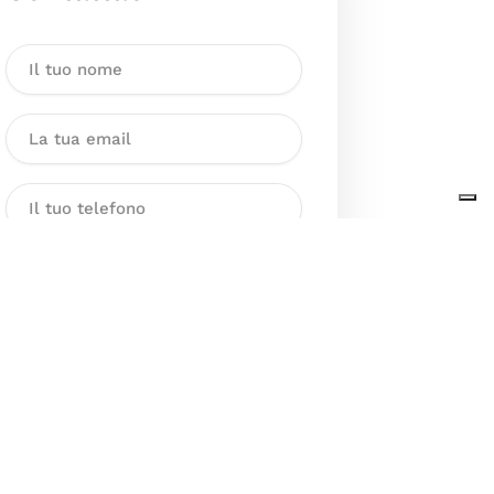
Dichiaro di aver preso visione
dell’Informativa sul trattamento
dei dati personali presente al
seguente
link
ai sensi degli artt. 13