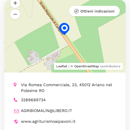
Ottieni indicazioni
Leaflet
| ©
OpenStreetMap
contributors
Via Romea Commerciale, 23, 45012 Ariano nel
Polesine RO
3289689734
AGRIBIOMALIN@LIBERO.IT
www.agriturismoaipavoni.it