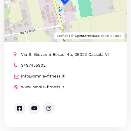
Leaflet
| ©
OpenStreetMap
contributors
Via S. Giovanni Bosco, 4a, 36022 Cassola VI
3497455902
info@omnia-fitness.it
www.omnia-fitness.it