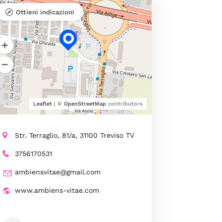
Ottieni indicazioni
Leaflet
| ©
OpenStreetMap
contributors
Str. Terraglio, 81/a, 31100 Treviso TV
3756170531
ambiensvitae@gmail.com
www.ambiens-vitae.com