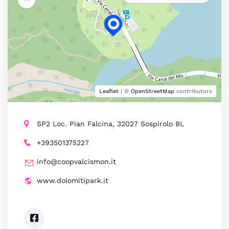
Leaflet
| ©
OpenStreetMap
contributors
SP2 Loc. Pian Falcina, 32027 Sospirolo BL
+393501375227
info@coopvalcismon.it
www.dolomitipark.it