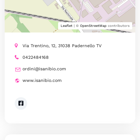
Leaflet
| ©
OpenStreetMap
contributors
Via Trentino, 12, 31038 Padernello TV
0422484168
ordini@isanibio.com
www.isanibio.com