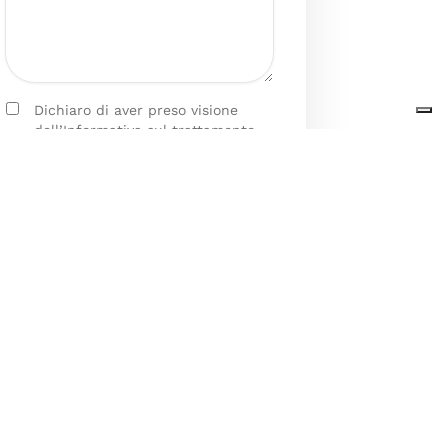
Dichiaro di aver preso visione
dell’Informativa sul trattamento
dei dati personali presente al
seguente
link
ai sensi degli artt. 13
e 14 del GDPR ed esprimo il mio
consenso esplicito, libero ed
informato al trattamento dei miei
dati personali.