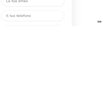
Dichiaro di aver preso visione
dell’Informativa sul trattamento
dei dati personali presente al
seguente
link
ai sensi degli artt. 13
e 14 del GDPR ed esprimo il mio
consenso esplicito, libero ed
informato al trattamento dei miei
dati personali.