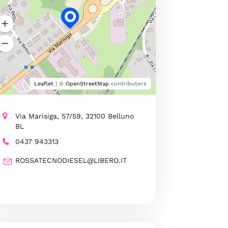
Leaflet
| ©
OpenStreetMap
contributors
Via Marisiga, 57/59, 32100 Belluno
BL
0437 943313
ROSSATECNODIESEL@LIBERO.IT