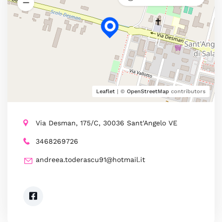
Leaflet
| ©
OpenStreetMap
contributors
Via Desman, 175/C, 30036 Sant'Angelo VE
3468269726
andreea.toderascu91@hotmail.it