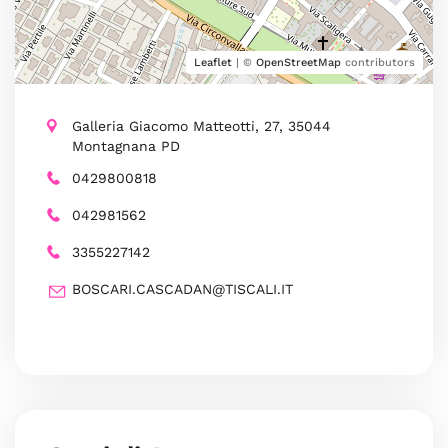
Leaflet
| ©
OpenStreetMap
contributors
Galleria Giacomo Matteotti, 27, 35044
Montagnana PD
0429800818
042981562
3355227142
BOSCARI.CASCADAN@TISCALI.IT