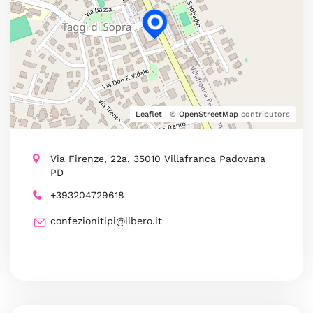
Leaflet
| ©
OpenStreetMap
contributors
Via Firenze, 22a, 35010 Villafranca Padovana
PD
+393204729618
confezionitipi@libero.it