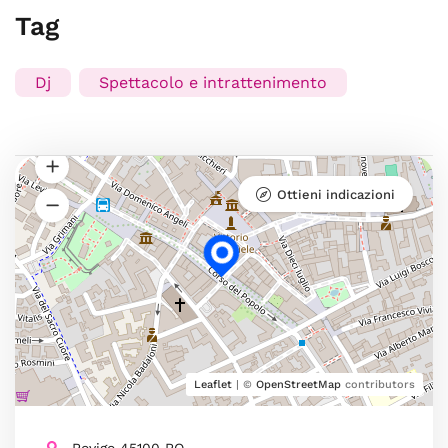
Tag
Dj
Spettacolo e intrattenimento
Ottieni indicazioni
Leaflet
| ©
OpenStreetMap
contributors