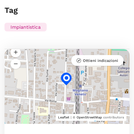
Tag
Impiantistica
Ottieni indicazioni
Leaflet
| ©
OpenStreetMap
contributors