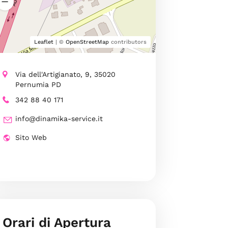
Leaflet
| ©
OpenStreetMap
contributors
Via dell'Artigianato, 9, 35020
Pernumia PD
342 88 40 171
info@dinamika-service.it
Sito Web
Orari di Apertura