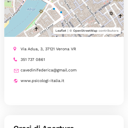
Leaflet
| ©
OpenStreetMap
contributors
Via Adua, 3, 37121 Verona VR
351 737 0861
cavedinifederica@gmail.com
www.psicologi-italia.it