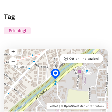
Tag
Psicologi
Ottieni indicazioni
Leaflet
| ©
OpenStreetMap
contributors