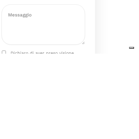
Dichiaro di aver preso visione
dell’Informativa sul trattamento
dei dati personali presente al
seguente
link
ai sensi degli artt. 13
e 14 del GDPR ed esprimo il mio
consenso esplicito, libero ed
informato al trattamento dei miei
dati personali.