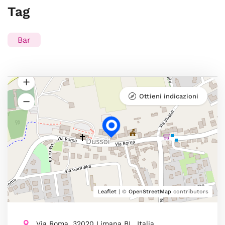
Tag
Bar
Ottieni indicazioni
Leaflet
| ©
OpenStreetMap
contributors
Via Roma, 32020 Limana BL, Italia