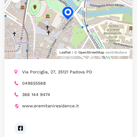
Leaflet
| ©
OpenStreetMap
contributors
Via Porciglia, 27, 35121 Padova PD
049655568
366 144 9474
www.eremitaniresidence.it