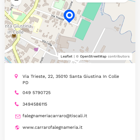
Leaflet
| ©
OpenStreetMap
contributors
Via Trieste, 22, 35010 Santa Giustina In Colle
PD
049 5790725
3494586115
falegnameriacarraro@tiscali.it
www.carrarofalegnameria.it