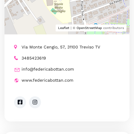
Leaflet
| ©
OpenStreetMap
contributors
Via Monte Cengio, 57, 31100 Treviso TV
3485423619
info@federicabottan.com
www.federicabottan.com