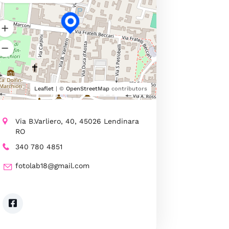
Leaflet
| ©
OpenStreetMap
contributors
Via B.Varliero, 40, 45026 Lendinara
RO
340 780 4851
fotolab18@gmail.com