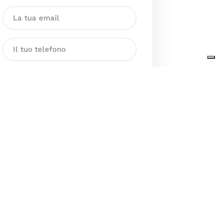
Dichiaro di aver preso visione
dell’Informativa sul trattamento
dei dati personali presente al
seguente
link
ai sensi degli artt. 13
e 14 del GDPR ed esprimo il mio
consenso esplicito, libero ed
informato al trattamento dei miei
dati personali.