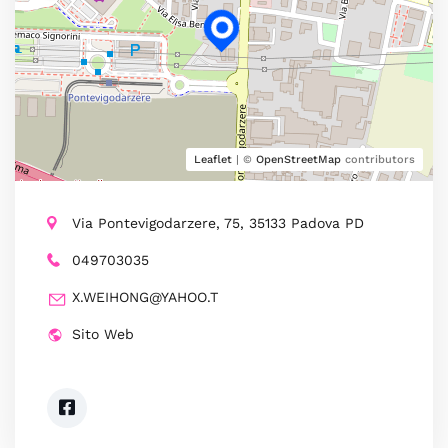
Leaflet
| ©
OpenStreetMap
contributors
Via Pontevigodarzere, 75, 35133 Padova PD
049703035
X.WEIHONG@YAHOO.T
Sito Web