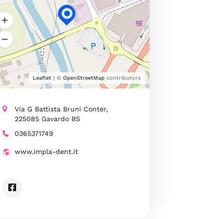
Leaflet
| ©
OpenStreetMap
contributors
Via G Battista Bruni Conter,
225085 Gavardo BS
0365371749
www.impla-dent.it