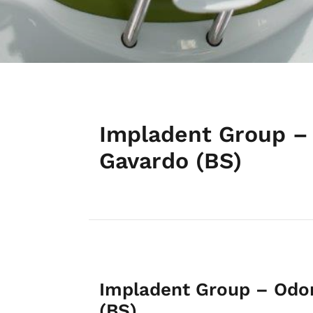
Impladent Group – 
Gavardo (BS)
Impladent Group – Odon
(BS)