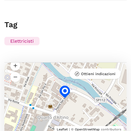
Tag
Elettricisti
Ottieni indicazioni
Leaflet
| ©
OpenStreetMap
contributors