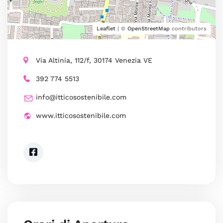
Leaflet
| ©
OpenStreetMap
contributors
Via Altinia, 112/f, 30174 Venezia VE
392 774 5513
info@itticosostenibile.com
www.itticosostenibile.com