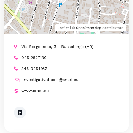
Leaflet
| ©
OpenStreetMap
contributors
Via Borgolecco, 3 - Bussolengo (VR)
045 2527130
346 0254162
linvestigativafasoli@smef.eu
www.smef.eu