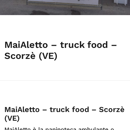
MaiAletto – truck food –
Scorzè (VE)
MaiAletto – truck food – Scorzè
(VE)
MaiAletto è la paninoteca ambulante o