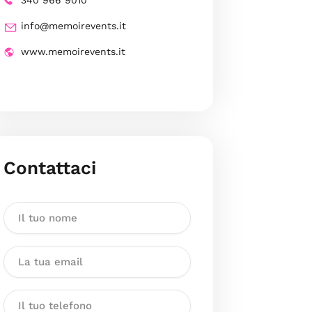
340 966 9010
info@memoirevents.it
www.memoirevents.it
Contattaci