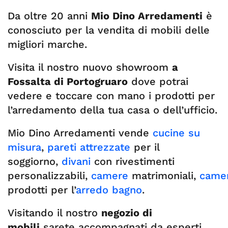
Da oltre 20 anni
Mio Dino Arredamenti
è
conosciuto per la vendita di mobili delle
migliori marche.
Visita il nostro nuovo showroom
a
Fossalta di Portogruaro
dove potrai
vedere e toccare con mano i prodotti per
l’arredamento della tua casa o dell’ufficio.
Mio Dino Arredamenti vende
cucine su
misura
,
pareti attrezzate
per il
soggiorno,
divani
con rivestimenti
personalizzabili,
camere
matrimoniali,
came
prodotti per l’
arredo bagno
.
Visitando il nostro
negozio di
mobili
sarete accompagnati da esperti