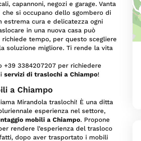
locali, capannoni, negozi e garage. Vanta
ti che si occupano dello sgombero di
n estrema cura e delicatezza ogni
aslocare in una nuova casa può
richiede tempo, per questo scegliere
la soluzione migliore. Ti rende la vita
ro +39 3384207207 per richiedere
ui
servizi di traslochi a Chiampo
!
ili a Chiampo
iama Mirandola traslochi! È una ditta
 pluriennale esperienza nel settore,
ontaggio mobili a Chiampo
. Propone
 per rendere l’esperienza del trasloco
atti, dopo aver trasportato i mobili