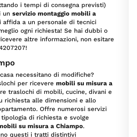
tando i tempi di consegna previsti)
ti un
servizio montaggio mobili a
i affida a un personale di tecnici
meglio ogni richiesta! Se hai dubbi o
cevere altre informazioni, non esitare
84207207!
ampo
a casa necessitano di modifiche?
aslochi per ricevere
mobili su misura a
re traslochi di mobili, cucine, divani e
u richiesta alle dimensioni e allo
ppartamento. Offre numerosi servizi
tipologia di richiesta e svolge
mobili su misura a Chiampo
.
o questi i tratti distintivi