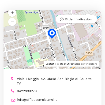
Ottieni indicazioni
Leaflet
| ©
OpenStreetMap
contributors
Viale I Maggio, 42, 31048 San Biagio di Callalta
TV
0422893279
info@officecomsistemi.it