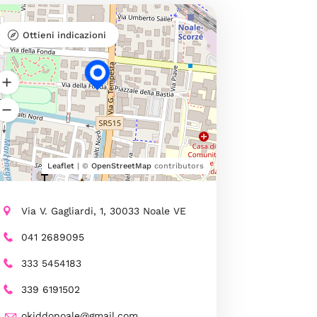
Ottieni indicazioni
Leaflet
| ©
OpenStreetMap
contributors
Via V. Gagliardi, 1, 30033 Noale VE
041 2689095
333 5454183
​339 6191502
okiddonoale@gmail.com