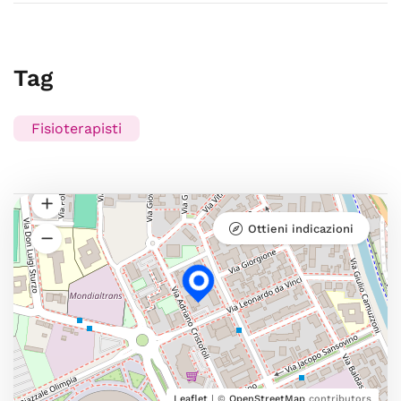
Tag
Fisioterapisti
Ottieni indicazioni
Leaflet
| ©
OpenStreetMap
contributors