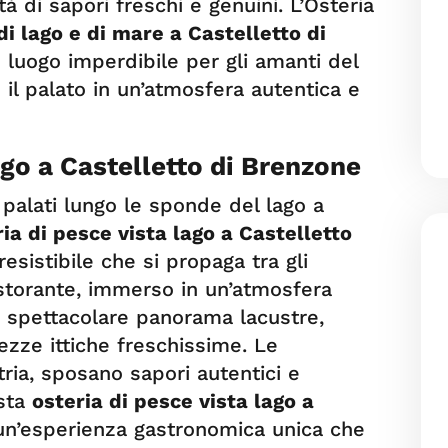
à di sapori freschi e genuini. L’Osteria
di lago e di mare a Castelletto di
 luogo imperdibile per gli amanti del
il palato in un’atmosfera autentica e
ago a Castelletto di Brenzone
 palati lungo le sponde del lago a
ia di pesce vista lago a Castelletto
rresistibile che si propaga tra gli
istorante, immerso in un’atmosfera
o spettacolare panorama lacustre,
ezze ittiche freschissime. Le
ria, sposano sapori autentici e
esta
osteria di pesce vista lago a
un’esperienza gastronomica unica che