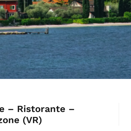
e – Ristorante –
zone (VR)