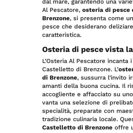
dal mare, garantendo una variet
Al Pescatore,
osteria di pesce 
Brenzone
, si presenta come un
pesce che desiderano deliziare 
caratteristica.
Osteria di pesce vista l
L’Osteria Al Pescatore incanta i
Castelletto di Brenzone. L’
oster
di Brenzone
, sussurra l’invito i
amanti della buona cucina. Il r
accogliente e affacciato su un
vanta una selezione di prelibat
specialità, preparate con maest
tradizione culinaria locale. Qu
Castelletto di Brenzone
offre 