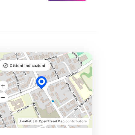
Ottieni indicazioni
Leaflet
| ©
OpenStreetMap
contributors