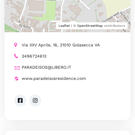
Leaflet
| ©
OpenStreetMap
contributors
Via XXV Aprile, 16, 21010 Golasecca VA
3496724613
PARADEISOS@LIBERO.IT
www.paradeisosresidence.com