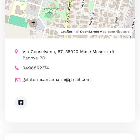
Leaflet
| ©
OpenStreetMap
contributors
Via Conselvana, 57, 35020 Mase Masera' di
Padova PD
0498862374
gelateriasantamaria@gmail.com