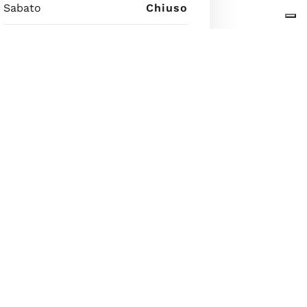
Sabato
Chiuso
Domenica
Chiuso
7 agosto 2026 09:15