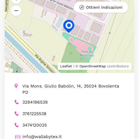
Ottieni indicazioni
Leaflet
| ©
OpenStreetMap
contributors
Via Mons. Giulio Babolin, 14, 35024 Bovolenta
PD
3294196539
3761225538
3474120025
info@wallabytex.it