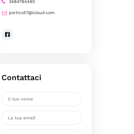
3484784480
portico57@icloud.com
Contattaci