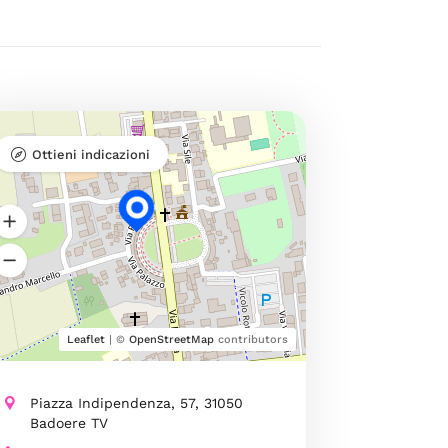
Ottieni indicazioni
Leaflet
| ©
OpenStreetMap
contributors
Piazza Indipendenza, 57, 31050
Badoere TV