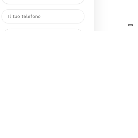
Dichiaro di aver preso visione
dell’Informativa sul trattamento
dei dati personali presente al
seguente
link
ai sensi degli artt. 13
e 14 del GDPR ed esprimo il mio
consenso esplicito, libero ed
informato al trattamento dei miei
dati personali.