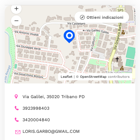
Ottieni indicazioni
Leaflet
| ©
OpenStreetMap
contributors
Via Galilei, 35020 Tribano PD
3923998403
3420004840
LORIS.GARBO@GMAIL.COM