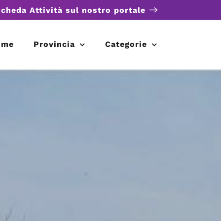
scheda Attività sul nostro portale
ome
Provincia
Categorie