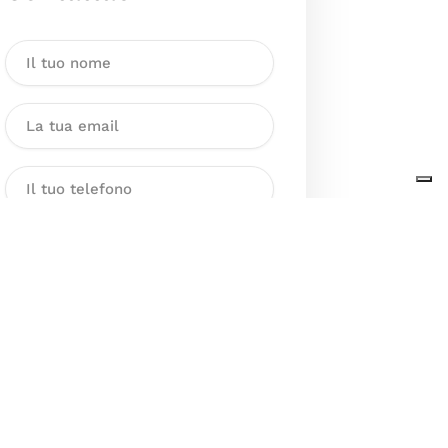
Dichiaro di aver preso visione
dell’Informativa sul trattamento
dei dati personali presente al
seguente
link
ai sensi degli artt. 13