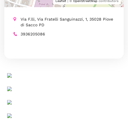
Leaflet
| ©
OpenStreetMap
contributors
Via F.lli, Via Fratelli Sanguinazzi, 1, 35028 Piove
di Sacco PD
3936205086