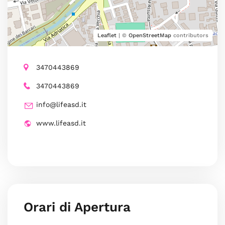
Leaflet
| ©
OpenStreetMap
contributors
3470443869
3470443869
info@lifeasd.it
www.lifeasd.it
Orari di Apertura