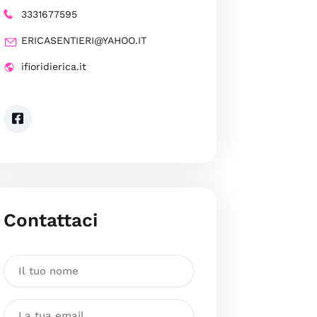
3331677595
ERICASENTIERI@YAHOO.IT
ifioridierica.it
Contattaci